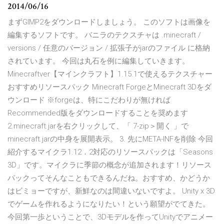
2014/06/16
まずGIMP2をダウンロードしましょう。 このソフトは画像を
編集するソフトです。 バニラのテクスチャは .minecraft /
versions / 任意のバージョン / 拡張子がjarのファイル に格納
されています。 今回は丸石を例に編集していきます。
Minecraftver【マインクラフト】1.15.1で使えるテクスチャー
おすすめリソースパック Minecraft ForgeとMinecraft 3Dをダ
ウンロード ※forgeは、特にこだわりが無ければ
Recommended版をダウンロードすることを奨めます
2.minecraft.jarを右クリックして、「 7-zip＞開く 」で
minecraft.jarの中身を展開表示。 3. 先にMETA-INFを削除 今回
紹介するマイクラ1.12．2対応のリソースパックは「Seasons
3D」です。マイクラに季節の概念が追加されます！リソース
パックってそんなこともできるんだね。おすすめ、かどうか
はビミョーですが、新鮮なのは間違いないですよ。 Unity x 3D
でゲームを作れるようになりたい！という願望がでてきた。
今回第一歩ということで、3Dモデルを作ってUnityでアニメー