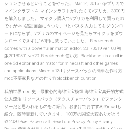
ションさせるということをやった。 Mar 14, 2015 · qvプリカで
マインクラフトを マインクラフトがしたくてvプリカ、3000円
を購入しました。 マイクラ購入でvプリカを利用して買ったの
ですがvisa認証画面にうつり、idとパスを入力してもダウンロ
ードにならず、vプリカのマイページを見たらマイクラをダウ
ンロードできずに160円に減っていました。 Blockbench
comes with a powerful animation editor. 20170619 ver100 初
版20180501 ver20. Blockbench 使い方. Blockbench is an all in
one 3d editor and animator for minecraft and other games
and applications. Minecraft3dリソースパックの簡単な作り方
mod不要家具などの作り方blockbench duration.
我的世界mod 史上最揪心的海绵宝宝模组 海绵宝宝离开的方式
让人流泪 リソースパック（テクスチャーパック）でファンタ
ジーだと思われるものをご紹介。おまけでおすすめのmodも
紹介。随時更新していきます。 100万の閲覧大変ありがとう
© 2020 Pixel Papercraft. Read our Privacy Policy.Privacy