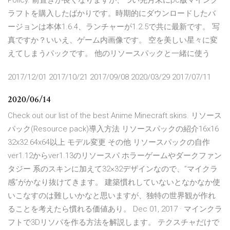
Policy. 前置きが長くなりますが、つい先月末にpc版マインク
ラフトを購入したばかりです。時期的にダウンロードしたバ
ージョンは本体1.6.4、ランチャーが1.2.5で共に最新です。 写
真ですか？いいえ、ゲーム内画像です。 空を美しい星々に変
えてしまうパックです。 他のリソースパックと一緒に使う
2017/12/01 2017/10/21 2017/09/08 2020/03/29 2017/07/11
2020/06/14
Check out our list of the best Anime Minecraft skins. リソース
パック(Resource pack)導入方法 リソースパックの紹介16x16
32x32 64x64以上 モデル変更 その他 リソースパックの自作
ver1.12からver1.13のリソースパ ホラーゲームやダークファン
タジー 系のスキンに加えて32×32デザインなので、”マイクラ
感”がかなり抜けてきます。 建築慣れしていないとなかなか使
いこなすのは難しいかなと思いますが、独特の世界観が作れ
ることを考えたら慣れる価値あり。 Dec 01, 2017 · マインクラ
フトで3Dリソパを作る方法を解説します。 テクスチャだけで