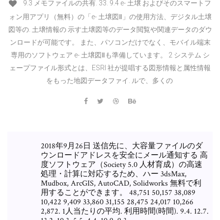
9.3 メモファイルの共有. 33. 9.4 e- 土壌 およびそのスマートフ
ォン用アプリ（無料）の「e- 土壌図Ⅱ」の使用方法、デジタル土壌
図等の. 土壌情報の 示す土壌図等のデータ閲覧や関連データのダウ
ンロードが可能です。 また、パソコンだけでなく、モバイル端末
専用のソフトウェア e- 土壌図Ⅱも準備しています。 2 システム シ
ェープファイル形式とは、ESRI 社が提唱する図形情報と属性情報
をもった地図データファイ. ルで、多くの
2018年9月26日 送信先に、大容量ファイルのダ
ウンロードアドレスを安全にメール通知する 高
度ソフトウェア（Society 5.0 人材育成）の高速
処理・計算に対応するため、ハー 3dsMax,
Mudbox, ArcGIS, AutoCAD, Solidworks 無料で利
用することができます。 48,751 50,157 38,089
10,422 9,409 33,860 31,155 28,475 24,017 10,266
2,872. 1人当たりの平均. 利用時間(時間). 9.4. 12.7.