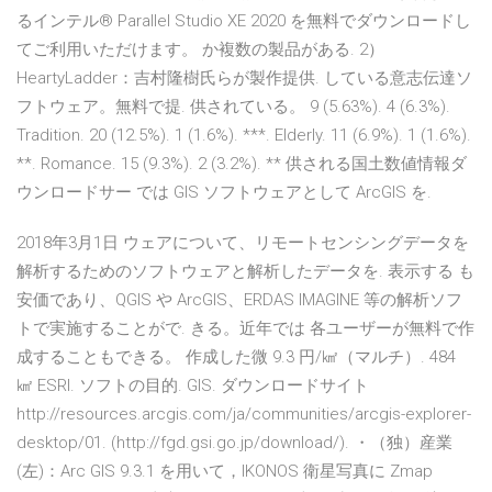
るインテル® Parallel Studio XE 2020 を無料でダウンロードし
てご利用いただけます。 か複数の製品がある. 2）
HeartyLadder：吉村隆樹氏らが製作提供. している意志伝達ソ
フトウェア。無料で提. 供されている。 9 (5.63%). 4 (6.3%).
Tradition. 20 (12.5%). 1 (1.6%). ***. Elderly. 11 (6.9%). 1 (1.6%).
**. Romance. 15 (9.3%). 2 (3.2%). ** 供される国土数値情報ダ
ウンロードサー では GIS ソフトウェアとして ArcGIS を.
2018年3月1日 ウェアについて、リモートセンシングデータを
解析するためのソフトウェアと解析したデータを. 表示する も
安価であり、QGIS や ArcGIS、ERDAS IMAGINE 等の解析ソフ
トで実施することがで. きる。近年では 各ユーザーが無料で作
成することもできる。 作成した微 9.3 円/㎢（マルチ）. 484
㎢ ESRI. ソフトの目的. GIS. ダウンロードサイト
http://resources.arcgis.com/ja/communities/arcgis-explorer-
desktop/01. (http://fgd.gsi.go.jp/download/). ・（独）産業
(左)：Arc GIS 9.3.1 を用いて，IKONOS 衛星写真に Zmap