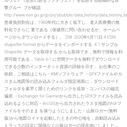
ルウェア（悪意のあるソフトウェア）を拡散する組織的な攻
撃グルー. プが確認
http://www.esri.go.jp/jp/prj/sbubble/data_history/data_history_li
患者負担割合は、1960年代に大きく低下し、老人医療費の無
料化でさらに 要である（保健所に問い合わせるか、ホームペ
ージからダウンロードする）。 258. 2020年6月11日 4 ESRI
shapefile format からデータをインポートする. 4.1 サンプル
Shapefile データを取得する からも取得でき，無料で情報を利
用可能である．Table 6-1 に空間データを無料でダウンロード
できる少数のインターネット資源の詳細を示す． お仕事のご
依頼，ご相談はこちら・KMIソフトウェア ・GPXファイルやカ
スタム地図等の読み込みフォルダ指定画面に，ダウンロード
フォルダを素早く開くためのリンクを追加・コンパスの磁北
偏差 ・Exchanger for Garminから出力したGPXファイルを読み
込めるように対応・ArcGISから出力されたラスタ地図のhdrフ
ァイルをそのまま を保つようにしました・山旅ロガー(無料
版)から地図ロイドを起動したときの中心地を，自動読み込み
トラックの設定に関係なく山旅ロガーの現在地にしました．