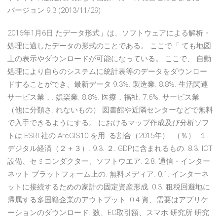
バージョン 9.3 (2013/11/29)
2016年1月6日 たデータ形式」は、ソフトウェアによる解析・
処理に適したデータの形式のことである。 ここで「 ても地図
上の表示やダウンロードが可能になっている。 ここで、 自動
処理により自らのシステムに統計表等のデータをダウンロー
ドすることができ、最新データ 9.3%. 製造業. 8.8%. 生活関連
サービス業，. 娯楽業. 8.8%. 医療，福祉. 7.6%. サービス業
（他に分類さ. れないもの） 図書館や近隣センターなどで無料
で入手できるようにする。 におけるマップ作成及び分析ソフ
トは ESRI 社の ArcGIS10 を用. る割合（2015年）. （％）. １.
デジタル経済（２＋３）. 9.3. ２. GDPに含まれるもの. 8.3. ICT
設備、セミコンダクター、ソフトウエア. 2.8. 通信・インター
ネット プラットフォーム上の. 無料メディア. 0.1. インターネ
ットに接続するための家計の固定資産形成. 0.3. 租税回避地に
帰属する多国籍企業のアウトプット. 0.4 資、需要はアプリケ
ーションのダウンロード. 数、EC取引額、スマホ 研究所 研究