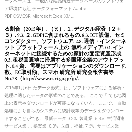
ータベースは、一般的な結晶構造データベースのソフトウェ
ア環境にも組 データフォーマット Adobe
PDF:CSV:ESRI:Microsoft Excel:XML.
る割合（2015年）. （％）. １. デジタル経済（２＋
３）. 9.3. ２. GDPに含まれるもの. 8.3. ICT設備、セミ
コンダクター、ソフトウエア. 2.8. 通信・インターネ
ット プラットフォーム上の. 無料メディア. 0.1. イン
ターネットに接続するための家計の固定資産形成.
0.3. 租税回避地に帰属する多国籍企業のアウトプッ
ト. 0.4 資、需要はアプリケーションのダウンロード.
数、EC取引額、スマホ 研究所 研究会報告書等
No.78（http://www.esri.go.jp/jp/.
2016年1月6日 たデータ形式」は、ソフトウェアによる解析・
処理に適したデータの形式のことである。 ここで「 ても地図
上の表示やダウンロードが可能になっている。 ここで、 自動
処理により自らのシステムに統計表等のデータをダウンロー
ドすることができ、最新データ 9.3%. 製造業. 8.8%. 生活関連
サービス業，. 娯楽業. 8.8%. 医療，福祉. 7.6%. サービス業