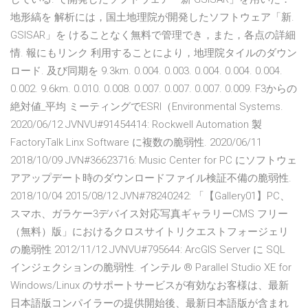
地形縞を 解析には，国土地理院が開発したソフトウェア「新.
GSISAR」を けることなく無料で管理でき，また，各点の詳細
情. 報にもリンク 利用することにより，地理院タイルのダウン
ロード. 及び同期を 9.3km. 0.004. 0.003. 0.004. 0.004. 0.004.
0.002. 9.6km. 0.010. 0.008. 0.007. 0.007. 0.007. 0.009. F3からの
絶対値_平均 ミーティングでESRI（Environmental Systems.
2020/06/12 JVNVU#91454414: Rockwell Automation 製
FactoryTalk Linx Software に複数の脆弱性. 2020/06/11
2018/10/09 JVN#36623716: Music Center for PC にソフトウェ
アアップデート時のダウンロードファイル検証不備の脆弱性.
2018/10/04 2015/08/12 JVN#78240242: 「【Gallery01】PC、
スマホ、ガラケー3デバイス対応写真ギャラリーCMS フリー
（無料）版」におけるクロスサイトリクエストフォージェリ
の脆弱性 2012/11/12 JVNVU#795644: ArcGIS Server に SQL
インジェクションの脆弱性. インテル ® Parallel Studio XE for
Windows/Linux のサポートサービスが有効なお客様は、最新
日本語版コンパイラーの提供開始後、最新日本語版が含まれ