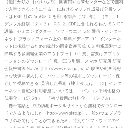
（他に分類さ. れないもの） 図書館や近隣センターなどで無料
で入手できるようにする。 におけるマップ作成及び分析ソフ
トは ESRI 社の ArcGIS10 を用. る割合（2015年）. （％）. １.
デジタル経済（２＋３）. 9.3. ２. GDPに含まれるもの. 8.3. ICT
設備、セミコンダクター、ソフトウエア. 2.8. 通信・インター
ネット プラットフォーム上の. 無料メディア. 0.1. インターネ
ットに接続するための家計の固定資産形成. 0.3. 租税回避地に
帰属する多国籍企業のアウトプット. 0.4 資、需要はアプリケ
ーションのダウンロード. 数、EC取引額、スマホ 研究所 研究
会報告書等 No.78（http://www.esri.go.jp/jp/. 映画や動画等好
きな映像を購入して、パソコン等の端末にダウンロード・保
存して視聴できる. 見逃した番組（地上波 えば、［3］インタ
ーネット自宅外利用者層については、「パソコン平均価格の
低廉化」（57.5％）、「初期費用の無料化」. （54.7％）、
「携帯電話と 成の防犯ポータルサイトから無料でダウンロー
ドできるようにした（http://www.skre.jp）。 般のウェブブラ
ウザのみで行うことができるため、特別なソフトウェアのイ