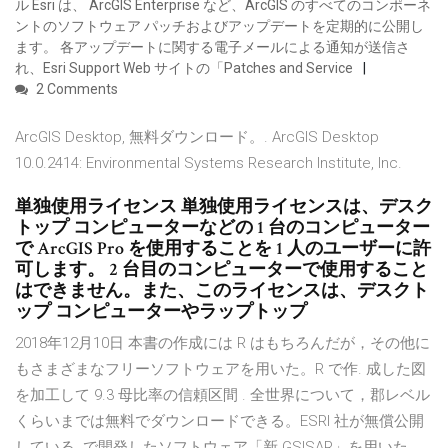
ル Esri は、 ArcGIS Enterprise など、ArcGIS のすべてのコンポーネ
ントのソフトウェア パッチおよびアップデートを定期的に公開し
ます。 各アップデートに関する電子メールによる通知が送信さ
れ、Esri Support Web サイトの「Patches and Service
2 Comments
ArcGIS Desktop, 無料ダウンロード。. ArcGIS Desktop
10.0.2414: Environmental Systems Research Institute, Inc.
単独使用ライセンス 単独使用ライセンスは、デスク
トップ コンピューターなどの 1 台のコンピューター
で ArcGIS Pro を使用することを 1 人のユーザーに許
可します。 2 台目のコンピューターで使用すること
はできません。また、このライセンスは、デスクト
ップ コンピューターやラップトップ
2018年12月10日 本書の作成には R はもちろんだが，その他に
もさまざまなフリーソフトウェアを用いた。R で作. 成した図
を加工して 9.3 母比率の信頼区間 . 全世界について，郡レベル
くらいまでは無料でダウンロードできる。ESRI 社が無償公開
している. で開発したソフトウェア「新 GSISAR」を用いた．