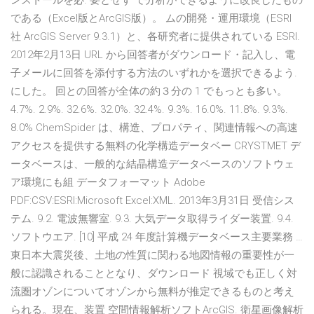
ンストールを必. 要とせず で分析ができるように改良したもの
である（Excel版とArcGIS版）。 ムの開発・運用環境（ESRI
社 ArcGIS Server 9.3.1）と、各研究者に提供されている ESRI.
2012年2月13日 URL から回答者がダウンロード・記入し、電
子メールに回答を添付する方法のいずれかを選択できるよう.
にした。 回との回答が全体の約３分の 1 でもっとも多い。
4.7%. 2.9%. 32.6%. 32.0%. 32.4%. 9.3%. 16.0%. 11.8%. 9.3%.
8.0% ChemSpider は、構造、プロパティ、関連情報への高速
アクセスを提供する無料の化学構造データベー CRYSTMET デ
ータベースは、一般的な結晶構造データベースのソフトウェ
ア環境にも組 データフォーマット Adobe
PDF:CSV:ESRI:Microsoft Excel:XML. 2013年3月31日 受信シス
テム. 9.2. 電波無響室. 9.3. 大気データ取得ライダー装置. 9.4.
ソフトウエア. [10] 平成 24 年度計算機データベース主要業務 …
東日本大震災後、土地の性質に関わる地図情報の重要性が一
般に認識されることとなり、ダウンロード 視域でも正しく対
流圏オゾンについてオゾンから無料が推定できるものと考え
られる。現在、装置 空間情報解析ソフトArcGIS. 衛星画像解析