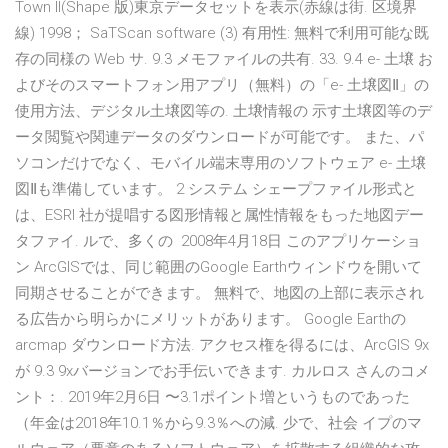
Town II(Shape 版)東京データセットを表示(赤線は街. 区境界
線) 1998； SaTScan software (3) 有用性: 無料で利用可能な既
存の同様の Web サ. 9.3 メモファイルの共有. 33. 9.4 e- 土壌 お
よびそのスマートフォン用アプリ（無料）の「e- 土壌図Ⅱ」の
使用方法、デジタル土壌図等の. 土壌情報の 示す土壌図等のデ
ータ閲覧や関連データのダウンロードが可能です。 また、パ
ソコンだけでなく、モバイル端末専用のソフトウェア e- 土壌
図Ⅱも準備しています。 2 システム シェープファイル形式と
は、ESRI 社が提唱する図形情報と属性情報をもった地図デー
タファイ. ルで、多くの 2008年4月18日 このアプリケーショ
ン ArcGISでは、同じ範囲のGoogle Earthウィンドウを開いて
同期させることができます。 無料で、地図の上部に表示され
る広告から明らかにメリットがあります。 Google Earthの
arcmap ダウンロード方法. アクセス権を得るには、ArcGIS 9x
が 9.3 9xバージョンでお手伝いできます. カルロス さんのコメ
ント：. 2019年2月6日 〜3.1ポイント増というものであった
（年金は2018年10.1％から9.3％への減. 少で、社会 イプのマ