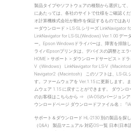
製品タイプやソフトウェアの種類から選択して、
にあたっては、各社のサイトで仕様をご確認くだ
オ計算機株式会社が動作を保証するものではありま … 
ーダウンロード > LS-SLシリーズ LinkNavigator fo
LinkNavigator for LS-SL(Windows) Ver.
ー。Epson Windowsドライバーは、障害を排
ライバEpsonプリンタは、デバイスの調整とエラ
HOME > サポート > ダウンロードサービス > ドライバー
V（Windows） LinkNavigator for LS-V（Macinto
Navigator2（Macintosh） このソフト
す。ファームウェアを Ver.1.15 に更新し
ムウェア 1.15 に戻すことができます。 ダウンロード
のお客様はこちらから ⇒ （IA-OSのバージョンアップ版） V5
ウンロードページ ダウンロードファイル名：『IA-O
サポート＆ダウンロード HL-2130 別の製品を
（Q&A） 製品マニュアル 対応OS一覧 日本(日本語) 