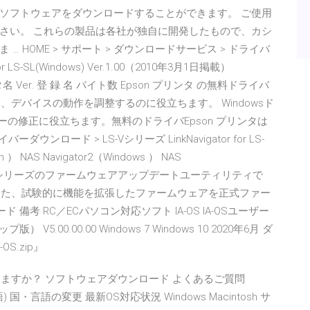
ソフトウェアをダウンロードすることができます。 ご使用
さい。 これらの製品は各社が独自に開発したもので、カシ
HOME > サポート > ダウンロードサービス > ドライバ
r LS-SL(Windows) Ver.1.00（2010年3月1日掲載）
1.00 データ名 Ver. 登 録 名 バイト数 Epson プリンタ の無料ドライバ
除し、デバイスの動作を調整するのに役立ちます。 Windowsド
ーの修正に役立ちます。無料のドライバEpson プリンタは
ダウンロード > LS-Vシリーズ LinkNavigator for LS-
sh ） NAS Navigator2（Windows ） NAS
は、LS-GLシリーズのファームウェアアップデートユーティリティで
ます。また、試験的に機能を拡張したファームウェアを正式ファー
 備考 RC／ECパソコン対応ソフト IA-OS IA-OSユーザー
.00.00.00 Windows 7 Windows 10 2020年6月 ダ
S.zip』
探しますか？ ソフトウェアダウンロード よくあるご質問
国・言語の変更 最新OS対応状況 Windows Macintosh サ