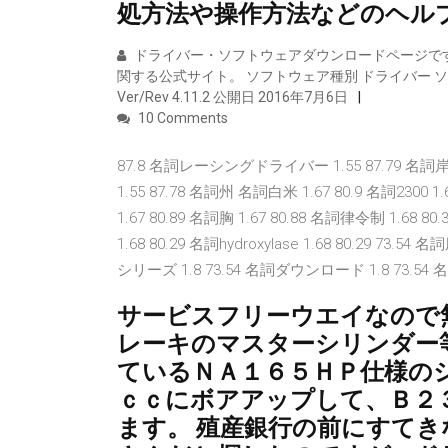
処方法や操作方法などのヘル
ドライバー・ソフトウェアダウンロードページです
関する公式サイト。 ソフトウェア種別 ドライバー ソフ
Ver/Rev 4.11.2 公開日 2016年7月6日
10 Comments
87.8 名詞レーシングドライバー 1.55 87.79 名詞岸和
1.55 87.78 名詞州 名詞白米 1.67 80.9 名詞2300 1
1.67 80.89 名詞胸 1.67 80.88 名詞律令制 1.68 
1.68 80.29 名詞hydroxylase 1.68 80.29 73
シリーズ 1.8 73.54 名詞ダウンロード 1.8 73.54 
サービスフリーウエイなので
レーキのマスターシリンダー
ているＮＡ１６５ＨＰ仕様の
ｃｃにボアアップして、Ｂ２
ます。 殖産銀行の前にすてき