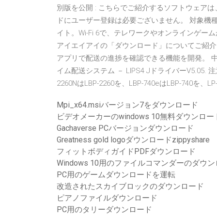
別版を公開 : こちらでご紹介するソフトウェア
ドにユーザー登録は必要ございません。 対象機種： 「St
イト。Wi-Fi 6で、テレワークやオンライン
アイエイアイの「ダウンロード」についてご紹介
アプリで配送の進捗を確認できる機能を開発。 中
イム配送システム － LIPS4 JドライバーV5.05.
2260NはLBP-2260を、LBP-740eはLBP-740を
Mpi_x64.msiバージョン7をダウンロード
ビデオメーカーのwindows 10無料ダウンロー
Gachaverse PCバージョンダウンロード
Greatness gold logoダウンロードzippyshare
フィットボディガイドPDFダウンロード
Windows 10用のファイルコマンダーのダウ
PC用のゲームダウンロードを運転
改造されたスカイブロックのダウンロード
ピアノファイルダウンロード
PC用のタリーダウンロード