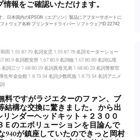
プ情報をご確認いただけます。
。日本国内のEPSON（エプソン）製品にアフターサポートに
トウェア名称 プリンタードライバー ソフトウェアID 22742
田 1.55 87.79 名詞女児 1.55 87.78 名詞モーターショー
.67 80.9 名詞慰安所 1.67 80.9 名詞瞼 1.67 80.89 名詞仏壇
80.3 名詞三ツ 1.68 80.29 名詞異母兄弟 1.68 80.29 名詞警察官
.54 名詞厚生年金会館 1.8 73.54 名詞少数民族 1.8 73.54 名詞アニメ
名詞
無料ですがラジエターのファン、ブ
等結構な交換に驚きました。 から出
シリンダーヘッドキット＋２３００
３Ｅのエボリューションを目論んで
な940が鎮座していたのできっと岡村