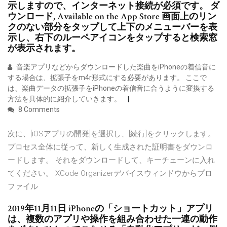
示しますので、インターネット接続が必須です。 ダ
ウンロード, Available on the App Store 画面上のリン
クのない部分をタップして上下のメニューバーを表
示し、右下のルーペアイコンをタップすると検索窓
が表示されます。
音楽アプリなどからダウンロードした楽曲をiPhoneの着信音に
する場合は、拡張子をm4r形式にする必要があります。 ここで
は、楽曲データの拡張子をiPhoneの着信音に合うように変換する
方法を具体的に紹介していきます。
8 Comments
次に、[iOSアプリの開発]を選択し、[続行]をクリックします。
プロセス全体に従って、新しく生成された証明書をダウンロ
ードします。 それをダウンロードして、キーチェーンに入れ
てください。 XCode Organizerデバイスウィンドウからプロ
ファイル
2019年11月11日 iPhoneの「ショートカット」アプリ
は、複数のアプリや操作を組み合わせた一連の動作