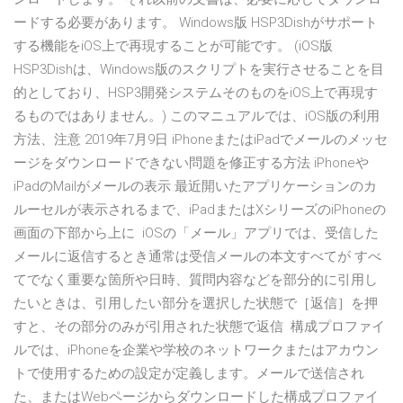
ードする必要があります。 Windows版 HSP3Dishがサポート
する機能をiOS上で再現することが可能です。 (iOS版
HSP3Dishは、Windows版のスクリプトを実行させることを目
的としており、HSP3開発システムそのものをiOS上で再現す
るものではありません。) このマニュアルでは、iOS版の利用
方法、注意 2019年7月9日 iPhoneまたはiPadでメールのメッセ
ージをダウンロードできない問題を修正する方法 iPhoneや
iPadのMailがメールの表示 最近開いたアプリケーションのカ
ルーセルが表示されるまで、iPadまたはXシリーズのiPhoneの
画面の下部から上に iOSの「メール」アプリでは、受信した
メールに返信するとき通常は受信メールの本文すべてが すべ
てでなく重要な箇所や日時、質問内容などを部分的に引用し
たいときは、引用したい部分を選択した状態で［返信］を押
すと、その部分のみが引用された状態で返信 構成プロファイ
ルでは、iPhoneを企業や学校のネットワークまたはアカウン
トで使用するための設定が定義します。メールで送信され
た、またはWebページからダウンロードした構成プロファイ