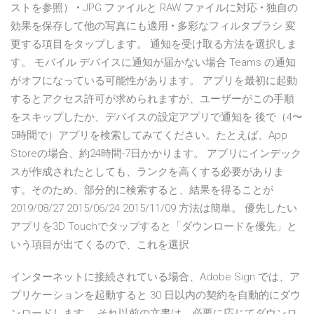
ストを参照） • JPG ファイルと RAW ファイルに対応 • 独自の
効果を保存して他の写真にも適用 • 多彩なフィルタブラシ 変
更する項目をタップします。 通知を受け取る方法を選択しま
す。 モバイル デバイスに通知が届かない場合 Teams の通知
がオフになっている可能性があります。 アプリを最初に起動
するとアクセス許可が求められますが、ユーザーがこの手順
をスキップしたか、デバイスの設定アプリで通知を 後で（4〜
5時間で）アプリを検索してみてください。たとえば、App
Storeの場合、約24時間-7日かかります。 アプリにインデック
スが作成されたとしても、ランクを高くする必要がありま
す。そのため、部分的に検索すると、結果を得ることが
2019/08/27 2015/06/24 2015/11/09 方法は簡単。 優先したい
アプリを3D Touchでタップすると「ダウンロードを優先」と
いう項目が出てくるので、これを選択
インターネットに接続されている場合、Adobe Sign では、ア
プリケーションを起動すると 30 日以内の契約を自動的にダウ
ンロードします。 それ以前の文書は、必要に応じてダウンロ