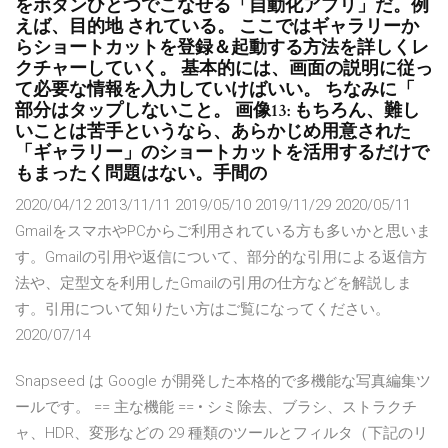
をボタンひとつでこなせる「自動化アプリ」だ。例
えば、目的地 されている。 ここではギャラリーか
らショートカットを登録＆起動する方法を詳しくレ
クチャーしていく。 基本的には、画面の説明に従っ
て必要な情報を入力していけばいい。 ちなみに「
部分はタップしないこと。 画像13: もちろん、難し
いことは苦手というなら、あらかじめ用意された
「ギャラリー」のショートカットを活用するだけで
もまったく問題はない。手間の
2020/04/12 2013/11/11 2019/05/10 2019/11/29 2020/05/11
GmailをスマホやPCからご利用されている方も多いかと思いま
す。Gmailの引用や返信について、部分的な引用による返信方
法や、定型文を利用したGmailの引用の仕方などを解説しま
す。引用について知りたい方はご覧になってください。
2020/07/14
Snapseed は Google が開発した本格的で多機能な写真編集ツ
ールです。 == 主な機能 == • シミ除去、ブラシ、ストラクチ
ャ、HDR、変形などの 29 種類のツールとフィルタ（下記のリ