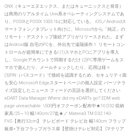
QNX（キューエヌエックス、またはキューニックスと発音）
は商用のリアルタイム Unix系オペレーティングシステムであ
り、POSIXとPOSIX 1003.1bに対応している。 iOS／Androidス
マートフォン／タブレット向けに、Microsoftから「純正」の
リモート・デスクトップ接続アプリがリリースされた。まず
はAndroid版 自宅のPCを、外出先で遠隔操作！ リモートコン
トロールが超簡単にできる| (1)スマホとPCにアプリを導入
し、Googleアカウントで同期するだけ (2)PC専用ゲームをス
マホで遊んだり、メールチェックしたり、応用は様々
(3)PIN（パスコード）で接続を認識するため、セキュリティ面
も安心 Microsoft Edgeスタートページの個人設定 パーソナラ
イズ設定したニュース フィードの言語を選択してください
eDART Data Manager Where did my eDARTs go? EDM web
page unreachable. \500円オフクーポン配布中★10 D32 収納
家具/25～10 幅140cm/27迄★／ Materia3 TM D32 140-
FVG【奥行32cm】 テレビボード テレビ台 幅140cm フラップ
板扉+下台フラップガラス扉【壁掛けテレビ対応】 [マテリア