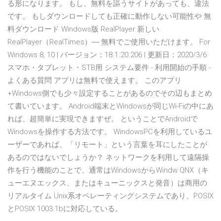
る形になります。 もし、無料を謳うサイトがあっても、違法
です。 もしダウンロードしても正確に動作しない可能性や 無
料ダウンロード Windows版 RealPlayer 新しい
RealPlayer（RealTimes）― 無料でご使用いただけます。 For
Windows 8, 10 | バージョン：18.1.20.206 | 更新日：2020/3/6
スマホ・タブレット・STB用 システム要件 - 利用開始の手順 -
よくある質問 アプリは無料で使えます。 このアプリ
+Windows側でも少々設定することがあるのでその辺もまとめ
て書いています。 Android端末とWindowsが同じWi-Fiの中にあ
れば、超簡単に実現できますぜ。 ということでAndroidで
Windowsを操作する方法です。 WindowsPCを利用しているユ
ーザーであれば、「リモート」という言葉を耳にしたことが
あるのではないでしょうか？ ネットワークを利用して遠隔操
作を行う機能のことで、通常はWindowsからWindw QNX（キ
ューエヌエックス、またはキューニックスと発音）は商用の
リアルタイム Unix系オペレーティングシステムであり、POSIX
とPOSIX 1003.1bに対応している。