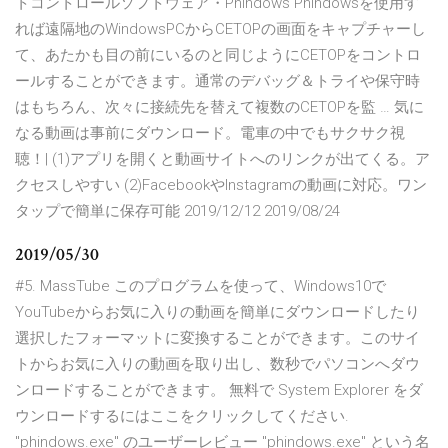
トコントロールソフトウェア・Phindows Phindowsを使用す
れば遠隔地のWindowsPCからCETOPの画面をキャプチャーし
て、あたかも目の前にいるのと同じようにCETOPをコントロ
ールすることができます。通常のデバッグ＆トライや保守時
はもちろん、次々に接続先を替えて複数のCETOPを監 … 気に
なる動画は事前にダウンロード。電車の中でもサクサク視
聴！| (1)アプリを開くと動画サイトへのリンクが出てくる。ア
クセスしやすい (2)FacebookやInstagramの動画に対応。ワン
タップで簡単に保存可能 2019/12/12 2019/08/24
2019/05/30
#5. MassTube このプログラムを使って、Windows10で
YouTubeからお気に入りの動画を簡単にダウンロードしたり
選択したフォーマットに変換することができます。このサイ
トからお気に入りの動画を取り出し、数秒でパソコンへダウ
ンロードすることができます。 無料で System Explorer をダ
ウンロードするにはここをクリックしてください.
"phindows.exe" のユーザーレビュー "phindows.exe" という名