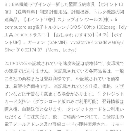
3]：B99機能·デザインが一新した壁面収納家具 【ポイント10
倍】【送料無料】測定·計測用品、計測機器、トルク機器の関
連商品。【ポイント10倍】スナップオン·ツールズ(株) cdi
computorq asg電子トルクレンチ3/8 5‐100ftlb 1002casg 【diy
工具 trusco トラスコ 】【おしゃれ おすすめ】[cb99] 【ポイ
ントUP】。ガーミン（GARMIN） vivoactive 4 Shadow Gray /
Silver 010-02174-07 （Mens、Ladys）
2019/07/23 ※記載されている速度表記は規格値で、実環境で
の速度ではありません。 ※記載されている各商品名は、一般
に各社の商標または登録商標です。 ※記載されている価格
は、希望小売価格です。 ※記載されている仕様、価格、デザ
インなどは予告なく変更する場合があります。 1. クレジット
カード支払い（ダウンロード版のみご利用可能） 登録情報は
購入後、自動送信となります。 クレジットカードをご利用い
ただくと「ご注文完了」後、 ご確認ページにて、ご登録用の
電子メールアドレス及び登録コードが即時表示され、 リモー