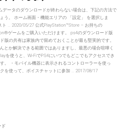
ゲームデータのダウンロードが終わらない場合は、下記の方法で
う。 ホーム画面・機能エリアの 「設定」 を選択しま
0/05/27 公式PlayStation™Store – お持ちの
Station®ゲームをご購入いただけます。 ps4のダウンロード版
ロード版の共有は家族内で留めておくことが最も堅実的です。
んとか解決できる範囲ではありますし、最悪の場合喧嘩く
te Playを使うと、Wi-FiでPS4にいつでもどこでもアクセスでき
ます。 ・モバイル機器に表示されるコントローラーを使っ
使って、ボイスチャットに参加 … 2017/08/17
ード