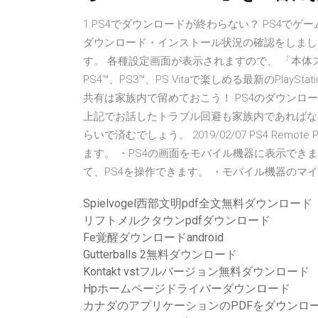
1.PS4でダウンロードが終わらない？ PS4で
ダウンロード・インストール状況の確認をしましょ
す。 各種設定画面が表示されますので、 「本体スト … 202
PS4™、PS3™、PS Vitaで楽しめる最新のPlay
共有は家族内で留めておこう！ PS4のダウン
上記でお話したトラブル回避も家族内であればな
らいで済むでしょう。 2019/02/07 PS4 Remo
ます。 ・PS4の画面をモバイル機器に表示でき
て、PS4を操作できます。 ・モバイル機器のマイクを
Spielvogel西部文明pdf全文無料ダウンロード
リフトメルクタウンpdfダウンロード
Fe覚醒ダウンロードandroid
Gutterballs 2無料ダウンロード
Kontakt vstフルバージョン無料ダウンロード
Hpホームページドライバーダウンロード
カナダのアプリケーションのPDFをダウンロ