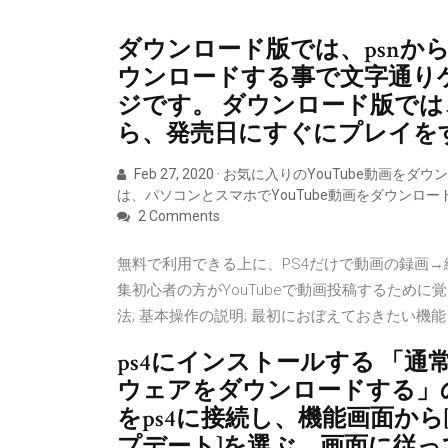
ダウンロード版では、psnか
ウンロードする事で文字通り
ジです。 ダウンロード版で
ら、発売日にすぐにプレイを
Feb 27, 2020 · お気に入りのYouTub
は、パソコンとスマホでYouTube動画をダウンロ
2 Comments
無料で利用できる上に、PS4だけで動画の録画→
集初心者の方がYouTubeで動画投稿するために
法; 基本操作の説明; 最初におぼえておきたい機能
ps4にインストールする 「
ウェアをダウンロードする」の[
をps4に接続し、機能画面から
プデート]を選ぶ。画面に従