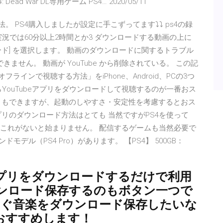
4: Dead War DL専用ゲーム PS4… 2020/05/11
ドする方法。 PS4購入しましたが設定に手こずってます⤵︎⤵︎ ps4の録
ム実況では60分以上2時間とか3 ダウンロードする動画の上に
ード] を選択します。 動画のダウンロードに関するトラブル
ません。 動画が YouTube から削除されている。 この記
ラインで視聴する方法」をiPhone、Android、PCの3つ
reからYouTubeアプリをダウンロードして視聴するのが一番おス
ることもできますが、起動のしやすさ・安定性を考慮するとおス
eアプリのダウンロード方法はとても 当然ですがPS4を使って
す。 これがないと始まりません。 配信するゲームも当然必要で
モデル（PS4 Pro）があります。 【PS4】 500GB：
cは、アプリをダウンロードするだけで利用
ンロード保存するのもボタン一つで
すぐ音楽をダウンロード保存したいな
一番におすすめします！