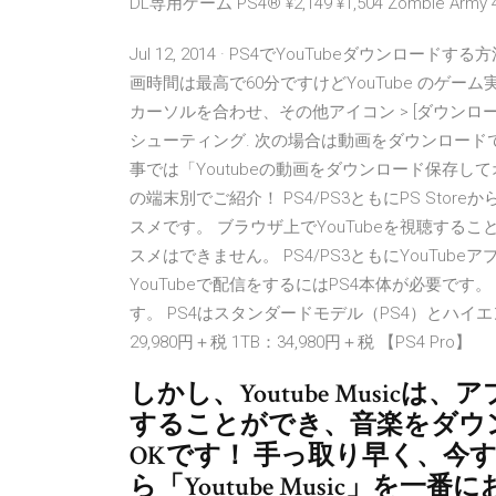
DL専用ゲーム PS4® ¥2,149 ¥1,504 Zombie Army 
Jul 12, 2014 · PS4でYouTubeダウンロー
画時間は最高で60分ですけどYouTube のゲー
カーソルを合わせ、その他アイコン > [ダウンロ
シューティング. 次の場合は動画をダウンロードでき
事では「Youtubeの動画をダウンロード保存してオフ
の端末別でご紹介！ PS4/PS3ともにPS Sto
スメです。 ブラウザ上でYouTubeを視聴す
スメはできません。 PS4/PS3ともにYouTub
YouTubeで配信をするにはPS4本体が必要で
す。 PS4はスタンダードモデル（PS4）とハイエンド
29,980円＋税 1TB：34,980円＋税 【PS4 Pro】
しかし、Youtube Musi
することができ、音楽をダウ
OKです！ 手っ取り早く、今
ら「Youtube Music」を