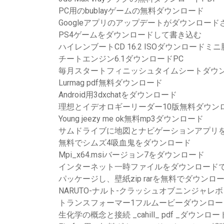
PC用のbublayゲームの無料ダウンロード
Googleアプリのアップデートがダウンロー
PS4ゲームをダウンロードして書き込む
ハイレンブートCD 16.2 ISOダウンロードミニ
チートエンジン6.1ダウンロードPC
毎月スタートフィニッシュタイムシートダウ
Lurmag pdf無料ダウンロード
Android用3dxchatをダウンロード
理想とイデオロギーリーダー10版無料ダウン
Young jeezy me ok無料mp3ダウンロード
サムドライブに地図とナビゲーションアプリ
無料でシムズ4吸血鬼をダウンロード
Mpi_x64.msiバージョン7をダウンロード
インターネット一時ファイルをダウンロード
パッケージし、壁紙zip rarを無料でダウンロ
NARUTO-ナルト-クラッシュオブニンジャレボリ
トランスフォーマー1フルムービーダウンロード
生化学の概念と接続 _cahill_ pdf _ダウンロー