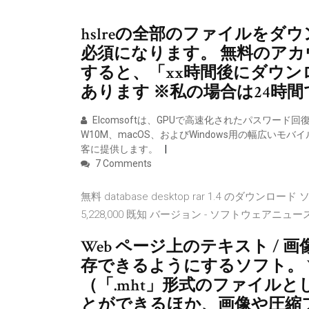
hslreの全部のファイルをダウ
必須になります。 無料のア
すると、「xx時間後にダウ
あります ※私の場合は24時
Elcomsoftは、GPUで高速化されたパスワード回復お
W10M、macOS、およびWindows用の幅広い
客に提供します。
7 Comments
無料 database desktop rar 1.4 のダウンロード 
5,228,000 既知 バージョン - ソフトウェアニュー
Web ページ上のテキスト /
存できるようにするソフト。 
（「.mht」形式のファイル
とができるほか、画像や圧縮