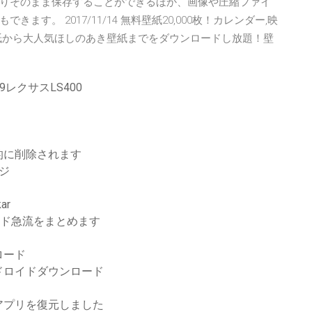
っくりそのまま保存することができるほか、画像や圧縮ファイ
す。 2017/11/14 無料壁紙20,000枚！カレンダー,映
SP壁紙から大人気ほしのあき壁紙までをダウンロードし放題！壁
レクサスLS400
的に削除されます
ジ
ar
ロード急流をまとめます
ロード
ドロイドダウンロード
アプリを復元しました