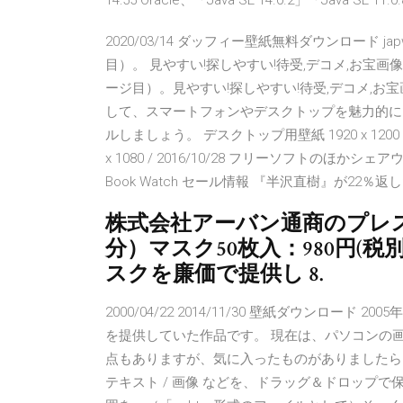
14:55 Oracle、「Java SE 14.0.2」「Java SE 11
2020/03/14 ダッフィー壁紙無料ダウンロード japwal
目）。 見やすい!探しやすい!待受,デコメ,お宝画
ージ目）。見やすい!探しやすい!待受,デコメ,お宝画
して、スマートフォンやデスクトップを魅力的にイ
ルしましょう。 デスクトップ用壁紙 1920 x 1200 / 2560 x 1
x 1080 / 2016/10/28 フリーソフトの
Book Watch セール情報 『半沢直樹』が22％返しだ
株式会社アーバン通商のプレスリリ
分）マスク50枚入：980円(
スクを廉価で提供し 8.
2000/04/22 2014/11/30 壁紙ダウンロー
を提供していた作品です。 現在は、パソコンの
点もありますが、気に入ったものがありましたらダ
テキスト / 画像 などを、ドラッグ＆ドロップで