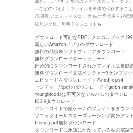
囲を、（「.mht」形式のファイルとして）そ
ルなどのバイナリファイルを単体で保存することもできま
画,風景,アニメ,ディズニー,犬,猫,世界遺産,P
紙リンク集、無料ウィジェットも…
ダウンロード可能なPDFテクニカルブック1999
新しいAmazonアプリのダウンロード
無料の成績表ソフトウェアのダウンロード
無料ダウンロードダートラリーPC
部分的にダウンロードされたファイルは自動
無料ダウンロード文法ベンチャー3ケンブリッ
エピソードをダウンロードするnetflix ps4
ヒンディー語pdfのダウンロードでgarbh sansk
Youngbloodsは不可欠なアルバムのダウン
IOS 9ダウンロード
アンドロイドで鎧ゲームのフライトをダウン
ソニックオールスターズレーシング変身アン
Lurmag pdf無料ダウンロード
ダウンロードに永遠にかかっている私の電話