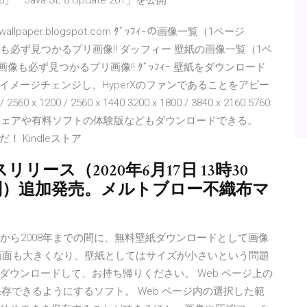
.0.8」「Java SE 8 Update 261」を公開
lpaper.blogspot.com ﾀﾞｯﾌｨｰの画像一覧（1ページ
像も必ず見つかるプリ画像!! ダッフィー 壁紙の画像一覧（1ペ
像も必ず見つかるプリ画像!! ﾀﾞｯﾌｨｰ 壁紙をダウンロード
メージチェンジし、HyperXのファンであることをアピー
200 / 2560 x 1440 3200 x 1800 / 3840 x 2160 5760
ほかシェアウェアや有料ソフトの体験版などもダウンロードできる。
！ Kindleストア
ース（2020年6月17日 13時30
税別）追加発売。メルトブロー不織布マ
ド 2005年から2008年までの間に、無料壁紙ダウンロードとして画像
画面も大きくなり、壁紙としてはサイズが小さいという問題
ウンロードして、お持ち帰りください。 Web ページ上の
保存できるようにするソフト。 Web ページ内の選択した範