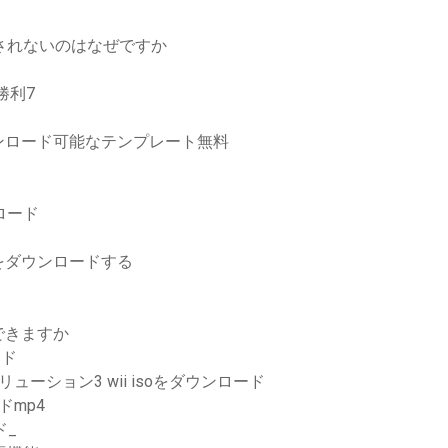
ドされないのはなぜですか
勝利7
ンロード可能なテンプレート無料
ロード
をダウンロードする
できますか
ード
ューション3 wii isoをダウンロード
mp4
ド_