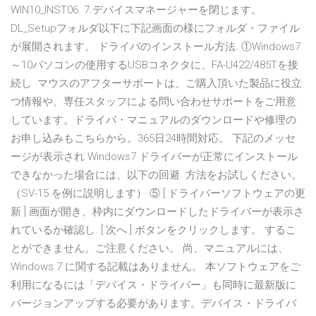
WIN10_INST06. 7.デバイスマネージャーを閉じます。
DL_Setupフォルダ以下に下記画面の様にフォルダ・ファイル
が展開されます。 ドライバのインストール方法. ①Windows7
～10パソコンの使用するUSBコネクタに、FA-U422/485Tを接
続し マウスのアフターサポートは、ご購入頂いた製品に役立
つ情報や、専任スタッフによる問い合わせサポートをご用意
しています。ドライバ・マニュアルのダウンロードや修理の
お申し込みもこちらから。365日24時間対応。 下記のメッセ
ージが表示され Windows7 ドライバーが正常にインストール
できなかった場合には、以下の回避. 方法をお試しください。
（SV-15 を例に説明します） ⑤ [ ドライバーソフトウェアの更
新 ] 画面が開き、枠内にダウンロードしたドライバーが表示さ
れているか確認し. [ 次へ ] ボタンをクリックします。 するこ
とができません。ご注意ください。 尚、マニュアルには、
Windows 7 に関する記載はありません。 本ソフトウェアをご
利用になるには「デバイス・ドライバー」も同時に最新版に
バージョンアップする必要があります。デバイス・ドライバ