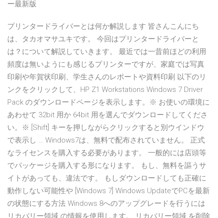
ー最新版
プリンタードライバーとは何か解説します 皆さんこんにち
は、タカオマサユキです。 今回はプリンタードライバーと
は？について解説していきます。 最近では一昔前ほどの利用
頻度は無いようにも感じるプリンターですが、家庭では写真
印刷や年賀状印刷、学生さんのレポートや資料印刷 以下のリ
ンクをクリックして、HP Z1 Workstations Windows 7 Driver
Pack のダウンロードページを表示します。※ お使いの環境に
あわせて 32bit 用か 64bit 用を選んでダウンロードしてくださ
い。※ [Shift] キーを押しながらクリックすると別ウインドウ
で表示し … Windows7は、無料で配布されていません。 正式
なライセンスを購入する必要があります。 一般的には店頭等
でパッケージを購入する形になります。 もし、無料を謳うサ
イトがあっても、違法です。 もしダウンロードしても正確に
動作しない可能性や [Windows 7] Windows UpdateでPCを最新
の状態にする方法 Windows 8へのアップグレードを行うには
リカバリー領域 の情報を使用します。 リカバリー領域 を削除