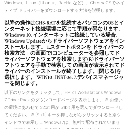
Windows、Linux（Ubuntu、RedHatなど）、ChromeOSでネイ
ティブ ドライバーをダウンロードする方法を説明します。
以降の操作はGHS-8ATを接続するパソコンのOSとイ
ンターネット接続環境に応じて手順が異なります。
Windows 10. インターネットに接続している場合.
Windows Updateからドライバーソフトウェアをイン
ストールします。 1.スタートボタンを ドライバーの
検索方法」の画面で[コンピューターを参照してド
ライバーソフトウェアを検索します(R)ドライバーソ
フトウェアを手動で検索して の画面が表示されてド
ライバーのインストールが終了します。[閉じる]を
選択します。 WIN10_INST06. 7.デバイスマネージャ
ーを閉じます。
以下のリンクをクリックして、HP Z1 Workstations Windows
7 Driver Pack のダウンロードページを表示します。※ お使い
の環境にあわせて 32bit 用か 64bit 用を選んでダウンロードし
てください。※ [Shift] キーを押しながらクリックすると別ウ
インドウで表示し … Windows7は、無料で配布されていませ