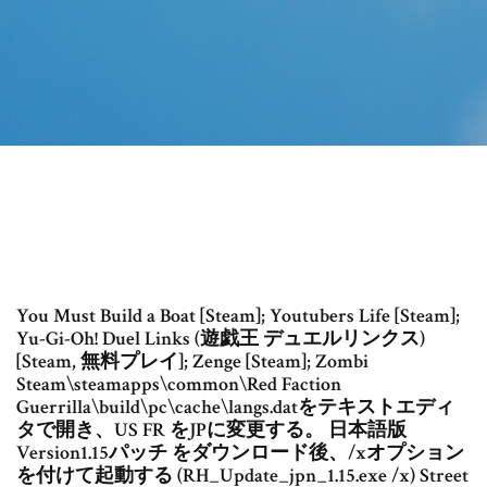
You Must Build a Boat [Steam]; Youtubers Life [Steam];
Yu-Gi-Oh! Duel Links (遊戯王 デュエルリンクス)
[Steam, 無料プレイ]; Zenge [Steam]; Zombi
Steam\steamapps\common\Red Faction
Guerrilla\build\pc\cache\langs.datをテキストエディ
タで開き、US FR をJPに変更する。 日本語版
Version1.15パッチ をダウンロード後、/xオプション
を付けて起動する (RH_Update_jpn_1.15.exe /x) Street