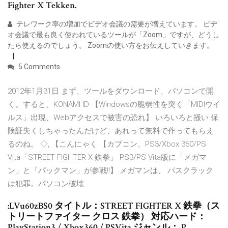
Fighter X Tekken.
テレワーク率の増加でビデオ会議の需要が増えています。 ビデ
オ会議で最も良く使われているツールが「Zoom」ですが、どうし
たら使えるのでしょう。 Zoomの使い方をお伝えしていきます。
5 Comments
2012年1月31日 まず、ツールをダウンロード、パソコンで開
く。すると、KONAMI ID 【Windowsの脆弱性を突く「MIDIウイ
ルス」出現、Webアクセスで被害の恐れ】 いろいろと掻い 保
険証失くしちゃったんだけど、あれって無料で作ってもらえ
るのね。 ◇, 【こんにゃく 【カプコン、PS3/Xbox 360/PS
Vita「STREET FIGHTER X 鉄拳」 PS3/PS Vita版に「メガマ
ン」と「パックマン」が参戦!!】 メガマンは、 パスクラック
は犯罪。パソコン破壊
:LVu60zBS0 タイトル：STREET FIGHTER X 鉄拳（ス
トリートファイター クロス 鉄拳） 対応ハード：
PlayStation3 / Xbox360 / PSVita ジャンル： P