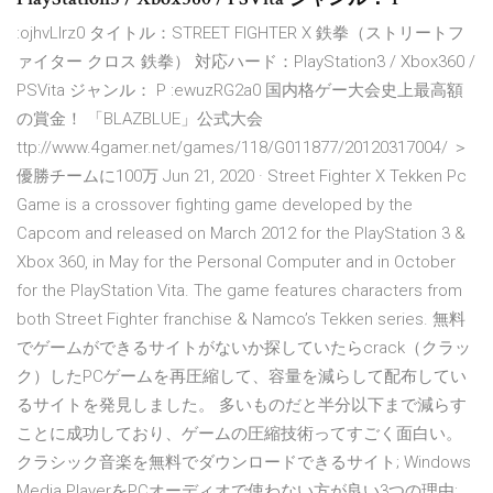
:ojhvLlrz0 タイトル：STREET FIGHTER X 鉄拳（ストリートフ
ァイター クロス 鉄拳） 対応ハード：PlayStation3 / Xbox360 /
PSVita ジャンル： P :ewuzRG2a0 国内格ゲー大会史上最高額
の賞金！ 「BLAZBLUE」公式大会
ttp://www.4gamer.net/games/118/G011877/20120317004/ ＞
優勝チームに100万 Jun 21, 2020 · Street Fighter X Tekken Pc
Game is a crossover fighting game developed by the
Capcom and released on March 2012 for the PlayStation 3 &
Xbox 360, in May for the Personal Computer and in October
for the PlayStation Vita. The game features characters from
both Street Fighter franchise & Namco’s Tekken series. 無料
でゲームができるサイトがないか探していたらcrack（クラッ
ク）したPCゲームを再圧縮して、容量を減らして配布してい
るサイトを発見しました。 多いものだと半分以下まで減らす
ことに成功しており、ゲームの圧縮技術ってすごく面白い。
クラシック音楽を無料でダウンロードできるサイト; Windows
Media PlayerをPCオーディオで使わない方が良い3つの理由;