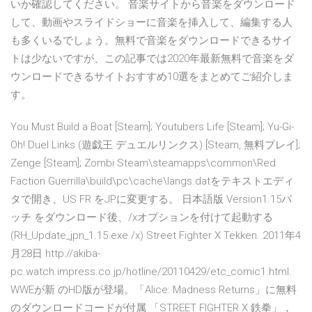
いか確認してください。 音楽サイトから音楽をダウンロード
して、動画やスライドショーに音楽を挿入して、編集する人
も多くいるでしょう。無料で音楽をダウンロードできるサイ
トは少ないですが、この記事では2020年最新無料で音楽をダ
ウンロードできるサイトおすすめ10選をまとめてご紹介しま
す。
You Must Build a Boat [Steam]; Youtubers Life [Steam]; Yu-Gi-
Oh! Duel Links (遊戯王 デュエルリンクス) [Steam, 無料プレイ];
Zenge [Steam]; Zombi Steam\steamapps\common\Red
Faction Guerrilla\build\pc\cache\langs.datをテキストエディ
タで開き、US FR をJPに変更する。 日本語版 Version1.15パ
ッチ をダウンロード後、/xオプションを付けて起動する
(RH_Update_jpn_1.15.exe /x) Street Fighter X Tekken. 2011年4
月28日 http://akiba-
pc.watch.impress.co.jp/hotline/20110429/etc_comic1.html.
WWEが新 のHD版が登場。「Alice: Madness Returns」に無料
のダウンロードコードが付属 「STREET FIGHTER X 鉄拳」，