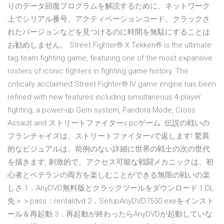
りのデータ回復プログラムを解読するために、ネットワーク
上でシリアル番号、アクティベーションコード、クラックさ
れたバージョンなどを見つけるのに時間を無駄にすることは
お勧めしません。 Street Fighter® X Tekken® is the ultimate
tag team fighting game, featuring one of the most expansive
rosters of iconic fighters in fighting game history. The
critically acclaimed Street Fighter® IV game engine has been
refined with new features including simultaneous 4-player
fighting, a power-up Gem system, Pandora Mode, Cross
Assault and ストリートファイターv pcゲーム. 伝説の戦いの
フランチャイズは、ストリートファイターvで返します! 驚異
的なビジュアルは、前例のない詳細に世界の戦士の次の世代
を描きます, 刺激的で、アクセス可能な戦闘メカニックは、初
心者とベテランの両方を楽しむことができる無限の戦いの楽
しさ 1．AnyDVD無料版とクラックツールをダウンロード！DL
先＞＞pass：rentaldvd 2．SetupAnyDVD7550.exeをインスト
ール＆再起動 3．再起動が終わったらAnyDVDが起動していな