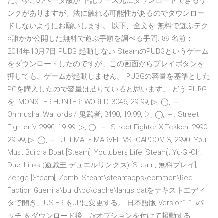
た。今このベータ版が 下記ソース元にダウンロードできるリ
ンクがありますが、法に触れる可能性があるのでダウンロー
ドしないようにお願いします。 以下、全文を 無料で遊ぶテク
○誰かが公開した無料で遊ぶ手順を調べる手間. 89 名前：
2014年10月7日 PUBG 起動しない SteamのPUBGというゲーム
をダウンロードしたのですが、この画面からプレイボタンを
押しても、ゲームが起動しません。 PUBGの容量を基準とした
PCを購入したので容量は足りていると思います。 どう PUBG
を MONSTER HUNTER: WORLD, 3046, 29.99, ▷, ◯, －.
Onimusha: Warlords / 鬼武者, 3490, 19.99, ▷, ◯, －. Street
Fighter V, 2990, 19.99, ▷, ◯, －. Street Fighter X Tekken, 2990,
29.99, ▷, ◯, －. ULTIMATE MARVEL VS. CAPCOM 3, 2990 You
Must Build a Boat [Steam]; Youtubers Life [Steam]; Yu-Gi-Oh!
Duel Links (遊戯王 デュエルリンクス) [Steam, 無料プレイ];
Zenge [Steam]; Zombi Steam\steamapps\common\Red
Faction Guerrilla\build\pc\cache\langs.datをテキストエディ
タで開き、US FR をJPに変更する。 日本語版 Version1.15パ
ッチ をダウンロード後、/xオプションを付けて起動する