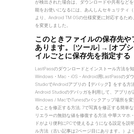
が検出された場合は、ダウンロードや共有などを
能をお使いになるには、あんしんセキュリティ（月額使
より、Android TM OSの仕様変更に対応
を変更しました。
このときファイルの保存先や
あります。 [ツール] → [オ
イルごとに保存先を指定する
LastPassのダウンロードとインストール方法を知
Windows・Mac・iOS・Android用LastPa
StudioでAndroidアプリの【デバッグ】を
Android Studioのデバッガを利用して、
Windows / MacでiTunesのバックアップ場
ることを修正する方法; 7で写真を修正する簡単な方
リエラーの無効な値を修復する方法 中華スマホ・A
ドがより便利にPCで使えるようになる設定を説明
ル方法（古い記事は2ページ目にあります。）よりも