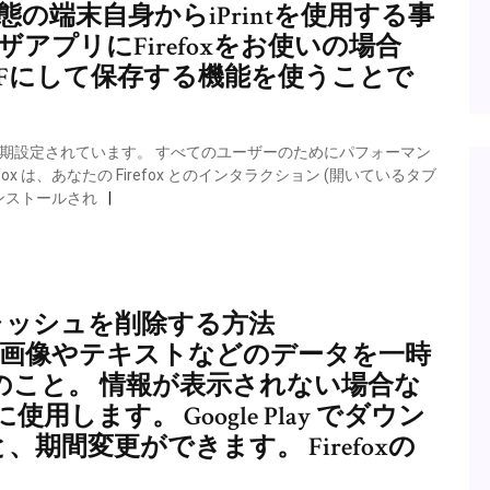
態の端末自身からiPrintを使用する事
アプリにFirefoxをお使いの場合
Fにして保存する機能を使うことで
よう初期設定されています。 すべてのユーザーのためにパフォーマン
ox は、あなたの Firefox とのインタラクション (開いているタブ
ンストールされ
のキャッシュを削除する方法
C】 ために画像やテキストなどのデータを一時
のこと。 情報が表示されない場合な
ます。 Google Play でダウン
、期間変更ができます。 Firefoxの