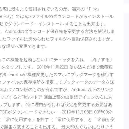
ストールする際に最もよく使用されているのが、端末の「Play」
oogle Play）ではapkファイルのダウンロードからインストール
手動でダウンロード・インストール することも出来ます。
の記事では、Androidのダウンロード保存先を変更する方法を解説しま
ドしたファイルは決められたフォルダへ自動保存されますが、
め好きな場所へ変更できます。
からこの機能を起動しない〕にチェックを入れ、〔終了する〕
をタップします。 2018年11月22日 使い込んだ後で機種変
 · Firefoxや機種変更したスマホにブックマークを移行す
idへとファイルの保存場所を指定してブックマークのデータを送
efoxはパソコン版のものが有名ですが、Android 以下のリンク
タップするとPlayストア 画面上部の虫眼鏡アイコンの右にあ
タップします。 特に理由がなければ設定を変更する必要はあ
でPDFがダウンロードできない ― 2019年11月08日 00時00分
選択して「常に使用する」を押す（「常に使用する」と「 名前が変
で順番を変えることも出来る。 最大50人ぐらいになりそう