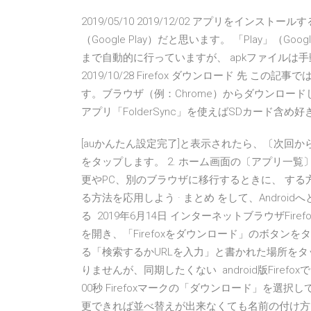
2019/05/10 2019/12/02 アプリをイン
（Google Play）だと思います。 「Play」（G
まで自動的に行っていますが、 apkファイルは
2019/10/28 Firefox ダウンロード 先 こ
す。ブラウザ（例：Chrome）からダウンロー
アプリ「FolderSync」を使えばSDカード含
[auかんたん設定完了]と表示されたら、〔次回
をタップします。 2. ホーム画面の〔アプリ一覧〕
更やPC、別のブラウザに移行するときに、 する方法
る方法を応用しよう · まとめ をして、Andro
る 2019年6月14日 インターネットブラウザFir
を開き、「Firefoxをダウンロード」のボタンを
る「検索するかURLを入力」と書かれた場所を
りませんが、同期したくない android版Firefox
00秒 Firefoxマークの「ダウンロード」を
更できれば並べ替えが出来なくても名前の付け方