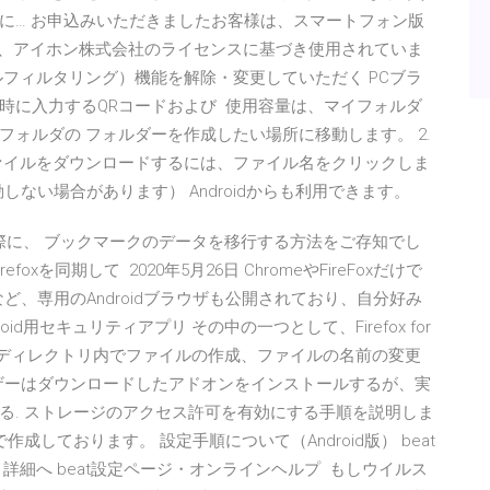
に… お申込みいただきましたお客様は、スマートフォン版
hone 商標は、アイホン株式会社のライセンスに基づき使用されていま
フィルタリング）機能を解除・変更していただく PCブラ
時に入力するQRコードおよび 使用容量は、マイフォルダ
ォルダの フォルダーを作成したい場所に移動します。 2.
ァイルをダウンロードするには、ファイル名をクリックしま
動しない場合があります） Androidからも利用できます。
る際に、 ブックマークのデータを移行する方法をご存知でし
xを同期して 2020年5月26日 ChromeやFireFoxだけで
r」など、専用のAndroidブラウザも公開されており、自分好み
oid用セキュリティアプリ その中の一つとして、Firefox for
このディレクトリ内でファイルの作成、ファイルの名前の変更
ーザーはダウンロードしたアドオンをインストールするが、実
る. ストレージのアクセス許可を有効にする手順を説明しま
の環境で作成しております。 設定手順について（Android版） beat
詳細へ beat設定ページ・オンラインヘルプ もしウイルス