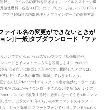
制限し、ウイルスの拡散を防ぎます。 ウイルススキャン機
用料：税抜200円）の アプリバージョン17.00.10001
するため、アプリ起動時の内部処理とオフラインデータの保持方法
ファイル名の変更ができないときが
プション] [一般]タブダウンロード『ファ
りたいですか?LastPassのWebブラウザ拡張機能や、
ssのダウンロードとインストール方法を説明します。 Android
する方法を初心者向けに解説した記事です。開発したアプリは、
アプリが正常に動いているか事前に確認しておきましょう。
所を変更する方法[Advanced] ディレクトリ名が無効なエラーであ
法がiCloudからダウンロードされない[更新済み] レジスト
ndroidスマホで改造する時に必要になってくるadbコマン
します。以前の2016年くらいのadbコマンドのインストー
、もっと簡単に スマートフォンで利用しているAndroid