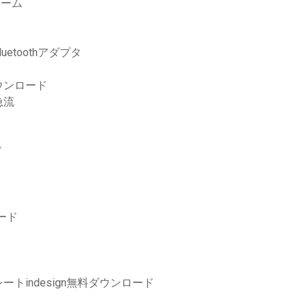
ゲーム
uetoothアダプタ
ウンロード
急流
ド
ード
indesign無料ダウンロード