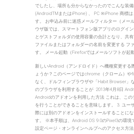
でしたし、場所も分からなかったのでこんな装備
(AndroidTMまたはiPhone) 、 PC ※iP
す。 お申込み前に迷惑メールフィルター（メール
ウザ版では、スマートフォン版アプリのログイン
とゲストフォルダの使用容量の合計となり、共有フ
ファイルまたはフォルダーの名前を変更する フ
す。 メール起動（Firefoxではメールソフトが起
新しいAndroid（アンドロイド）へ機種変更す
ょうか？このページではchrome（クローム）やfirefo
なく、ドルフィンブラウザや「Habit Browse
のブラウザを利用することが 2013年4月8日 Andr
Androidのアドオンを利用した方法 これは、
を行うことができることを意味します。 3. ユ
際には別のアドオンをインストールすることにな
す。 ※本手順は、Android OS 9.0のPixel3
設定ページ・オンラインヘルプへのアクセス方法 