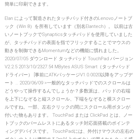
簡単に印刷できます。
Elan によって製造されたタッチパッド付きのLenovoノートブ
ック（Win 8）を所有しています（別名Elantech）。 以前は古
いノートブックでSynapticsタッチパッドを使用していました
が、タッチパッドの表面を指でフリックすることでマウスの
動きを制御できるMomentumなどの機能に慣れました。
2020/07/05 ダウンロード タッチパッド TouchPad バージョン
V2.2.5 2013/10/2327.54 MBytes ASUS Smart（タッチパッド
ドライバー） [事前にATKパッケージV1.0.0020以降をアップデ
ート … 2020/06/09 >一般的なタッチパッドでのスクロールは
どうやって操作するんでしょうか？多数派は、パッドの右端
を上下になぞると縦スクロール、下端をなぞると横スクロー
ルですね。一部、左右クリックの間にスクロール用ボタンが
付いた物もあります。 TouchPad または ClickPad とは、ノー
トブックのパームレストにあるタッチ対応面搭載のポインテ
ィングデバイスです。 TouchPadには、外付けマウスの左右の