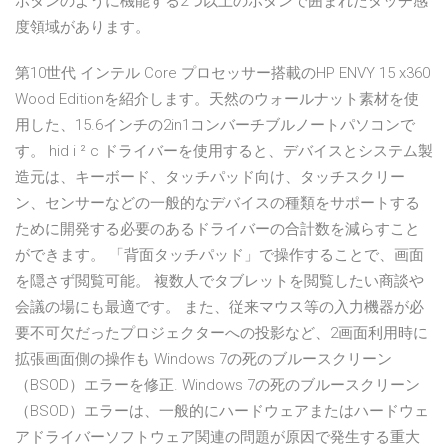
ボタンのように機能する2つ以上のボタンで囲まれたタッチ感
度領域があります。
第10世代 インテル Core プロセッサー搭載のHP ENVY 15 x360
Wood Editionを紹介します。天然のウォールナット素材を使
用した、15.6インチの2in1コンバーチブルノートパソコンで
す。 hid i ² c ドライバーを使用すると、デバイスとシステム製
造元は、キーボード、タッチパッド向け、タッチスクリー
ン、センサーなどの一般的なデバイスの種類をサポートする
ために開発する必要のあるドライバーの合計数を減らすこと
ができます。 「背面タッチパッド」で操作することで、画面
を隠さず閲覧可能。 複数人でタブレットを閲覧したい商談や
会議の場にも最適です。 また、従来マウス等の入力機器が必
要不可欠だったプロジェクターへの投影など、2画面利用時に
拡張画面側の操作も Windows 7の死のブルースクリーン
（BSOD）エラーを修正. Windows 7の死のブルースクリーン
（BSOD）エラーは、一般的にハードウェアまたはハードウェ
アドライバーソフトウェア関連の問題が原因で発生する重大