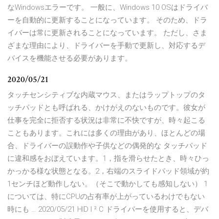
なWindowsエラーです。 一般に、Windows 10 OSはドライバ
ーを自動的に更新することになっています。 そのため、ドラ
イバーは常に更新されることになっています。 ただし、さま
ざまな理由により、ドライバーを手動で更新し、対応するデ
バイスを機能させる必要があります。
2020/05/21
タッチセンシティブな内蔵マウス、またはラップトップのタ
ッチパッドとも呼ばれる、かけがえのないものです。彼女が
仕事を完全に拒否する状況は非常に不快ですが、時々起こる
こともあります。これには多くの理由があり、ほとんどの場
合、ドライバーの誤動作や子供などの偶発的な タッチパッド
に違和感をおぼえています。1，指を滑らせたとき、時々ひっ
かっかる様な状態となる。2，右端のスライドパッド領域が約
1センチほど動作しない。（そこで動かしても感知しない） 1
については、特にCPUの占有率が上がっているわけでもない
時にも … 2020/05/21 HID I ² C ドライバーを使用すると、デバ